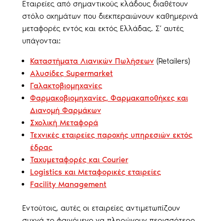
Εταιρείες από σημαντικούς κλάδους διαθέτουν
στόλο οχημάτων που διεκπεραιώνουν καθημερινά
μεταφορές εντός και εκτός Ελλάδας. Σ’ αυτές
υπάγονται:
Καταστήματα Λιανικών Πωλήσεων
(Retailers)
Αλυσίδες Supermarket
Γαλακτοβιομηχανίες
Φαρμακοβιομηχανίες, Φαρμακαποθήκες και
Διανομή Φαρμάκων
Σχολική Μεταφορά
Τεχνικές εταιρείες παροχής υπηρεσιών εκτός
έδρας
Ταχυμεταφορές και Courier
Logistics και Μεταφορικές εταιρείες
Facility Management
Εντούτοις, αυτές οι εταιρείες αντιμετωπίζουν
συχνά το φαινόμενο να πληρώνουν περισσότερο