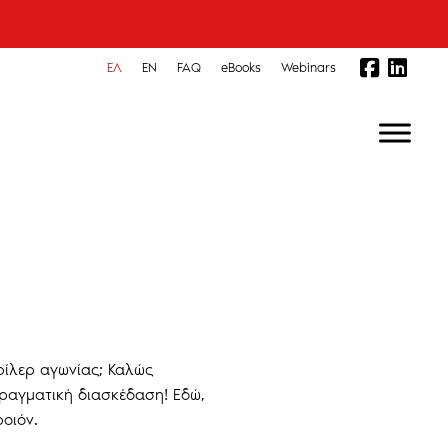
ΕΛ
EN
FAQ
eBooks
Webinars
θρίλερ αγωνίας; Καλώς
πραγματική διασκέδαση! Εδώ,
ροιόν.